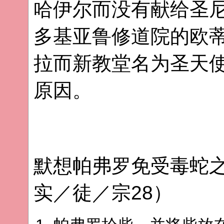
哈伊尔而没有献给圣
多基亚鲁修道院的欧
拉而新教堂名为圣天
原因。
默想帕弗罗免受毒蛇
实／徒／宗28）