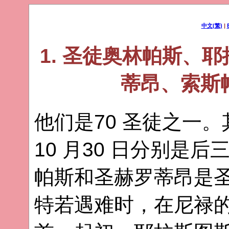
中文(繁)
|
1. 圣徒奥林帕斯、
蒂昂、索斯
他们是70 圣徒之一。其
10 月30 日分别是
帕斯和圣赫罗蒂昂是
特若遇难时，在尼禄