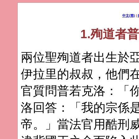
中文(简)
|
1.殉道者
兩位聖殉道者出生於
伊拉里的叔叔，他們
官質問普若克洛：「
洛回答：「我的宗係
帝。」當法官用酷刑