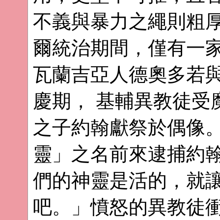
不義與暴力之繩則粗
爾統治期間，僅有一
瓦蘭吉亞人德奧多若與
慶期， 基輔異教徒受
之子約翰獻祭於偶像
靈」之名前來逮捕約
們的神靈是活的，就
吧。」憤怒的異教徒