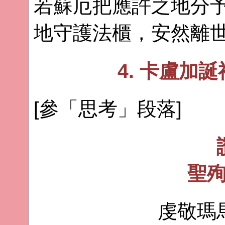
若蘇厄把應許之地分
地守護法櫃，安然離
4. 卡盧加
[參「思考」段落]
聖
虔敬瑪