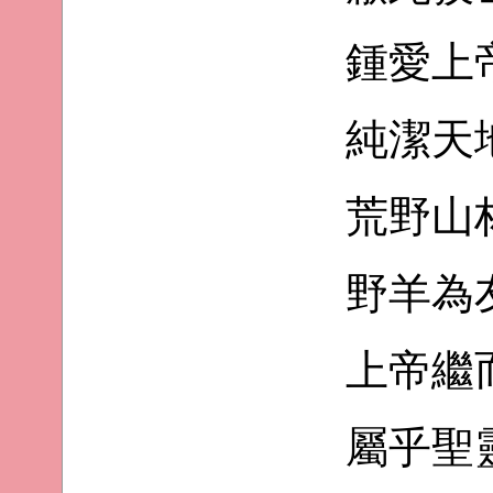
鍾愛上
純潔天
荒野山
野羊為
上帝繼
屬乎聖