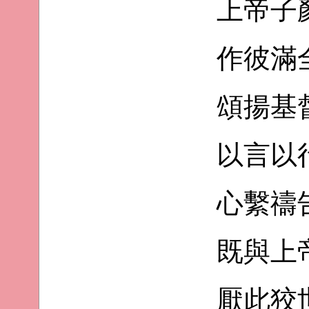
上帝子
作彼滿
頌揚基
以言以
心繫禱
既與上
厭此狡