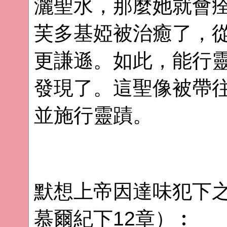
灑聖水，那麼她就會
芙多基婭被治癒了，
更謙遜。如此，能行
發現了。這聖像被帶
並施行靈蹟。
默想上帝因達味犯下
慕爾紀下12章）︰