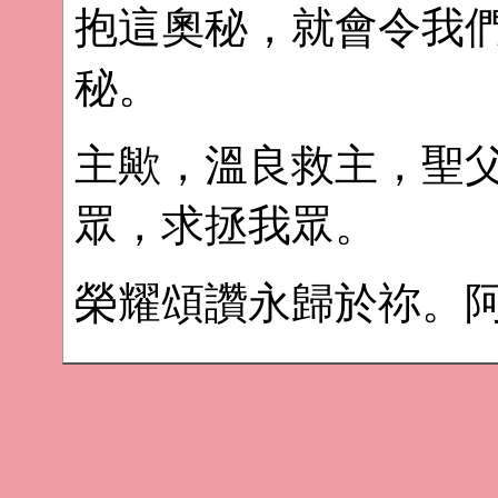
抱這奧秘，就會令我
秘。
主歟，溫良救主，聖
眾，求拯我眾。
榮耀頌讚永歸於祢。