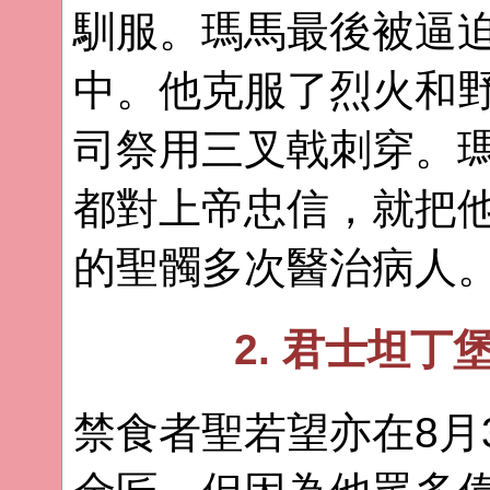
馴服。瑪馬最後被逼
中。他克服了烈火和
司祭用三叉戟刺穿。
都對上帝忠信，就把
的聖髑多次醫治病人
2. 君士坦
禁食者聖若望亦在8月