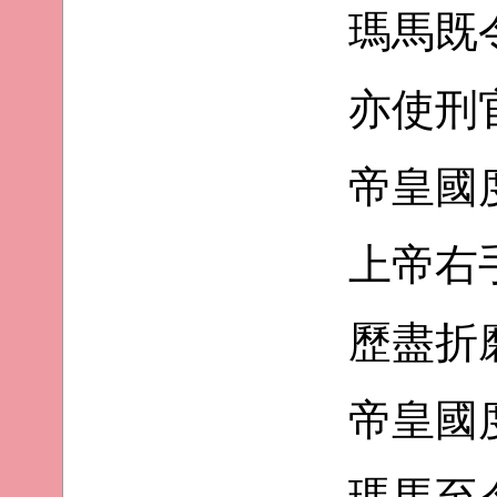
瑪馬既
亦使刑
帝皇國
上帝右
歷盡折
帝皇國