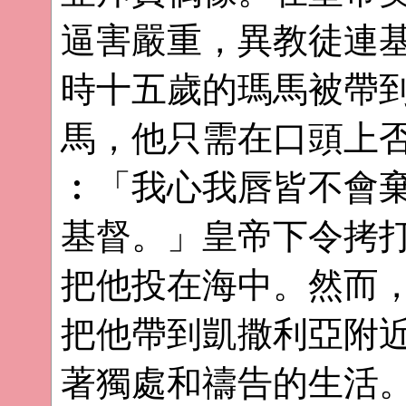
逼害嚴重，異教徒連
時十五歲的瑪馬被帶
馬，他只需在口頭上
︰「我心我唇皆不會
基督。」皇帝下令拷
把他投在海中。然而
把他帶到凱撒利亞附
著獨處和禱告的生活