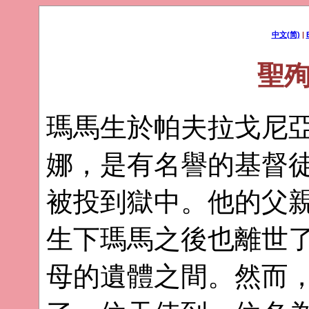
中文(简)
|
聖
瑪馬生於帕夫拉戈尼
娜，是有名譽的基督
被投到獄中。他的父
生下瑪馬之後也離世
母的遺體之間。然而