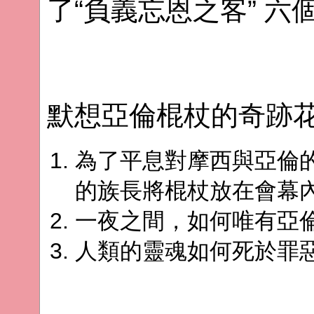
了“負義忘恩之客” 六
默想亞倫棍杖的奇跡花
為了平息對摩西與亞倫
的族長將棍杖放在會幕
一夜之間，如何唯有亞
人類的靈魂如何死於罪