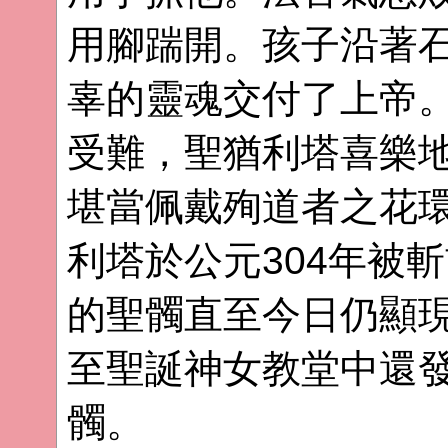
用腳踹開。孩子沿著
辜的靈魂交付了上帝
受難，聖猶利塔喜樂
堪當佩戴殉道者之花
利塔於公元304年被
的聖髑直至今日仍顯
至聖誕神女教堂中還
髑。