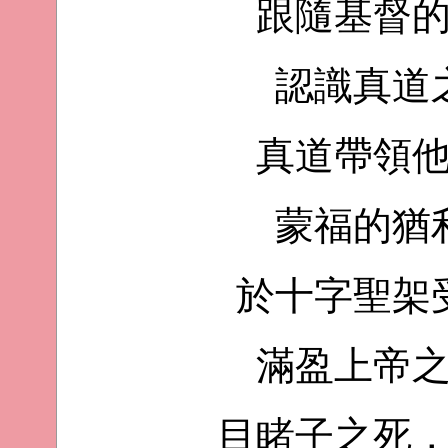
跟隨基督
認識真道
真道帶領
蒙福的猶
於十字聖架
滿盈上帝
目睹子之死