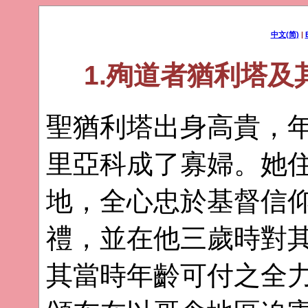
中文(简)
|
1.殉道者猶利塔
聖猶利塔出身高貴，
里亞科成了寡婦。她
地，全心忠於基督信
禮，並在他三歲時對
其當時年齡可付之全