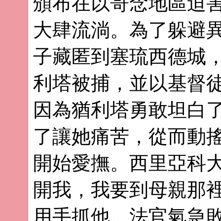
頒布在以哥念地區迫
大肆流淌。為了躲避
子藏匿到塞琉西德城
利塔被捕，並以基督
因為猶利塔勇敢坦白
了讓她痛苦，從而動
開始愛撫。西里亞科大
開我，我要到母親那裡
用手抓他。法官氣急