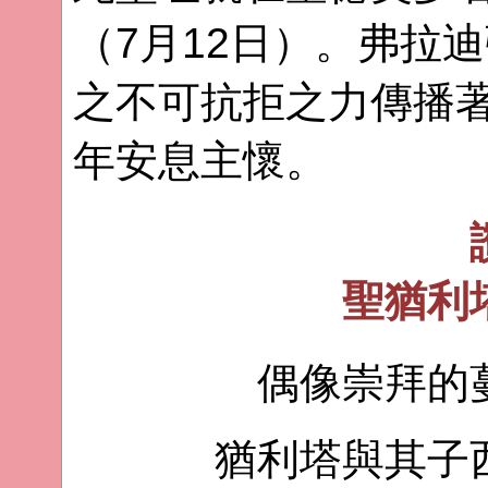
（7月12日）。弗拉
之不可抗拒之力傳播著
年安息主懷。
聖猶利
偶像崇拜的
猶利塔與其子